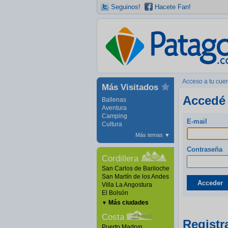
Seguinos!
Hacete Fan!
Acceso a tu cue
Más Visitados
Accedé 
Ballenas
Aventura
Camping
E-mail
Cultura
Más temas
▼
Contraseña
Cordillera
San Carlos de Bariloche
San Martín de los Andes
Acceder
Villa La Angostura
El Bolsón
Más ciudades
▼
Costa
Registr
Puerto Madryn