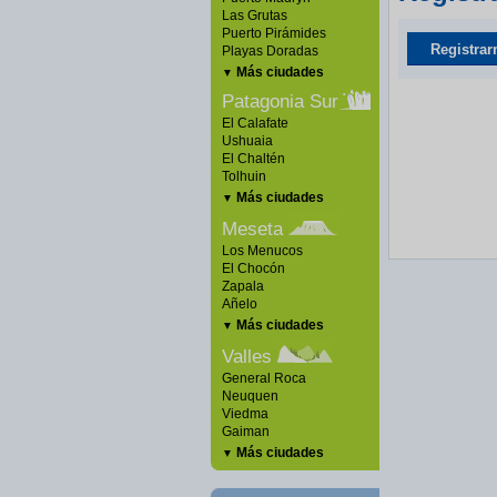
Las Grutas
Puerto Pirámides
Registrar
Playas Doradas
Más ciudades
▼
Patagonia Sur
El Calafate
Ushuaia
El Chaltén
Tolhuin
Más ciudades
▼
Meseta
Los Menucos
El Chocón
Zapala
Añelo
Más ciudades
▼
Valles
General Roca
Neuquen
Viedma
Gaiman
Más ciudades
▼