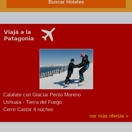
Buscar Hoteles
Calafate con Glaciar Perito Moreno
Ushuaia - Tierra del Fuego
Cerro Castor 4 noches
ver más ofertas »