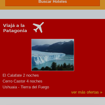
Buscar Hoteles
El Calafate 2 noches
Cerro Castor 4 noches
Ushuaia - Tierra del Fuego
ver más ofertas »