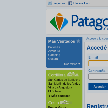
Seguinos!
Hacete Fan!
Acceso a tu cue
Más Visitados
Accedé 
Ballenas
Aventura
Camping
E-mail
Cultura
Más temas
▼
Contraseña
Cordillera
San Carlos de Bariloche
San Martín de los Andes
Acceder
Villa La Angostura
El Bolsón
Más ciudades
▼
Costa
Registr
Puerto Madryn