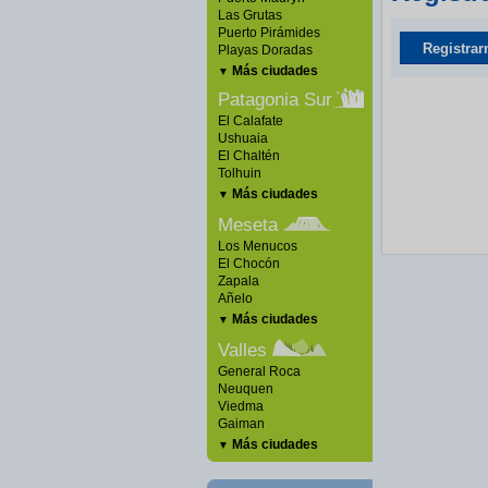
Las Grutas
Puerto Pirámides
Registrar
Playas Doradas
Más ciudades
▼
Patagonia Sur
El Calafate
Ushuaia
El Chaltén
Tolhuin
Más ciudades
▼
Meseta
Los Menucos
El Chocón
Zapala
Añelo
Más ciudades
▼
Valles
General Roca
Neuquen
Viedma
Gaiman
Más ciudades
▼