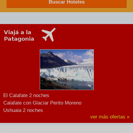
Buscar Hoteles
El Calafate 2 noches
Calafate con Glaciar Perito Moreno
Ushuaia 2 noches
ver más ofertas »