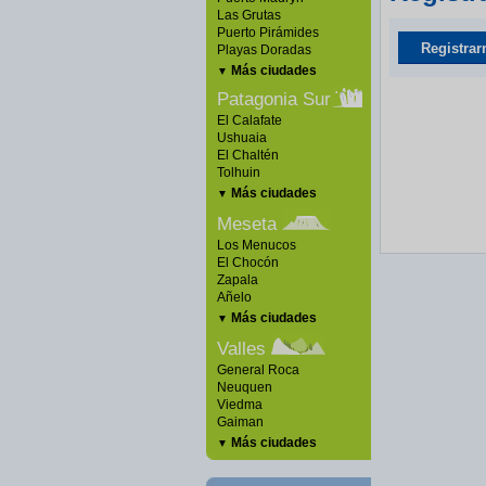
Las Grutas
Puerto Pirámides
Registrar
Playas Doradas
Más ciudades
▼
Patagonia Sur
El Calafate
Ushuaia
El Chaltén
Tolhuin
Más ciudades
▼
Meseta
Los Menucos
El Chocón
Zapala
Añelo
Más ciudades
▼
Valles
General Roca
Neuquen
Viedma
Gaiman
Más ciudades
▼