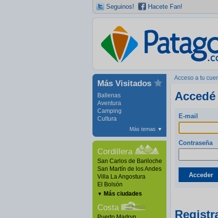
Seguinos!
Hacete Fan!
Acceso a tu cue
Más Visitados
Accedé 
Ballenas
Aventura
Camping
E-mail
Cultura
Más temas
▼
Contraseña
Cordillera
San Carlos de Bariloche
San Martín de los Andes
Acceder
Villa La Angostura
El Bolsón
Más ciudades
▼
Costa
Registr
Puerto Madryn