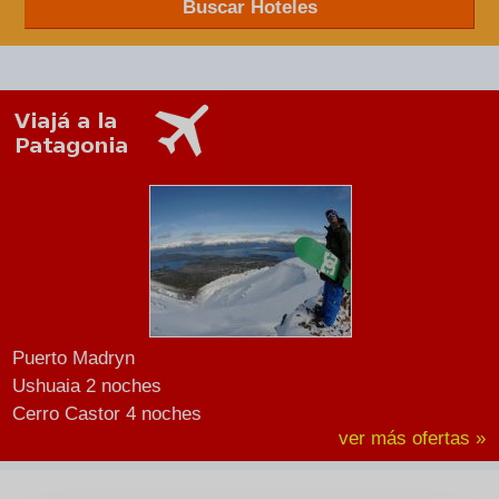
Buscar Hoteles
Puerto Madryn
Ushuaia 2 noches
Cerro Castor 4 noches
ver más ofertas »