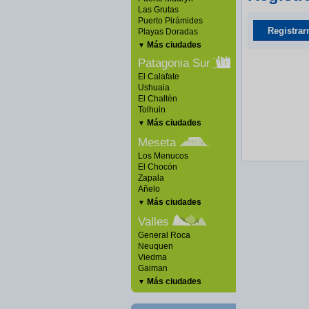
Las Grutas
Puerto Pirámides
Registrar
Playas Doradas
Más ciudades
▼
Patagonia Sur
El Calafate
Ushuaia
El Chaltén
Tolhuin
Más ciudades
▼
Meseta
Los Menucos
El Chocón
Zapala
Añelo
Más ciudades
▼
Valles
General Roca
Neuquen
Viedma
Gaiman
Más ciudades
▼