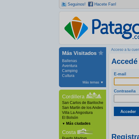
Seguinos!
Hacete Fan!
Acceso a tu cue
Más Visitados
Accedé 
Ballenas
Aventura
Camping
E-mail
Cultura
Más temas
▼
Contraseña
Cordillera
San Carlos de Bariloche
San Martín de los Andes
Acceder
Villa La Angostura
El Bolsón
Más ciudades
▼
Costa
Registr
Puerto Madryn