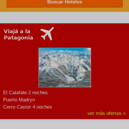
Buscar Hoteles
El Calafate 2 noches
Puerto Madryn
Cerro Castor 4 noches
ver más ofertas »