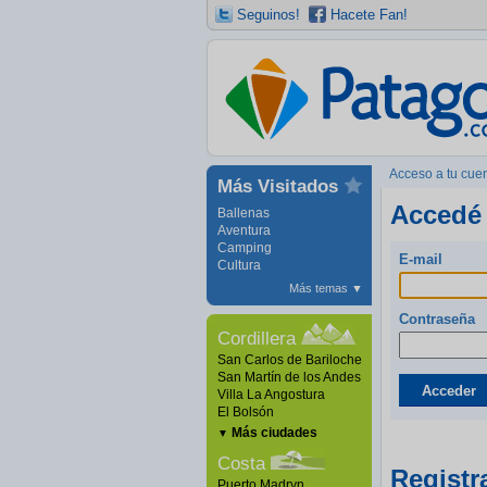
Seguinos!
Hacete Fan!
Acceso a tu cue
Más Visitados
Accedé 
Ballenas
Aventura
Camping
E-mail
Cultura
Más temas
▼
Contraseña
Cordillera
San Carlos de Bariloche
San Martín de los Andes
Acceder
Villa La Angostura
El Bolsón
Más ciudades
▼
Costa
Registr
Puerto Madryn