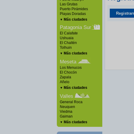
Las Grutas
Puerto Pirámides
Registrar
Playas Doradas
Más ciudades
▼
Patagonia Sur
El Calafate
Ushuaia
El Chaltén
Tolhuin
Más ciudades
▼
Meseta
Los Menucos
El Chocón
Zapala
Añelo
Más ciudades
▼
Valles
General Roca
Neuquen
Viedma
Gaiman
Más ciudades
▼