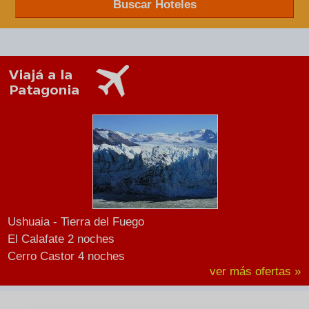
Buscar Hoteles
Ushuaia - Tierra del Fuego
El Calafate 2 noches
Cerro Castor 4 noches
ver más ofertas »