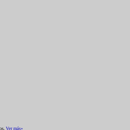
dos.
V
er más»