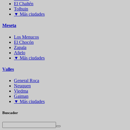
El Chaltén
Tolhuin
▼
Más ciudades
Meseta
Los Menucos
El Chocón
Zapala
Añelo
▼
Más ciudades
Valles
General Roca
Neuquen
Viedma
Gaiman
▼
Más ciudades
Buscador